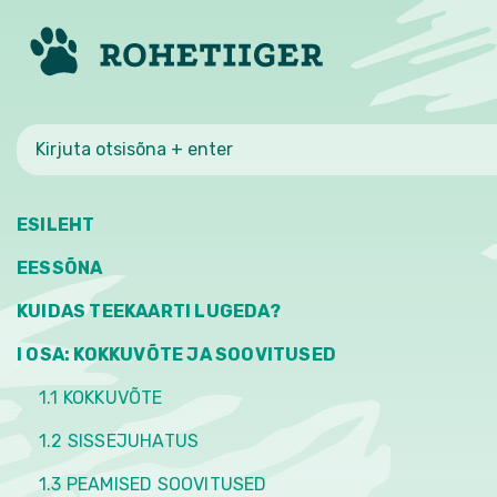
2.5.2 En
ventilat
ESILEHT
EESSÕNA
KUIDAS TEEKAARTI LUGEDA?
I OSA: KOKKUVÕTE JA SOOVITUSED
Madalsüsinikehituse pärisosa on 
kohta on olemas ka eestikeelseid 
1.1 KOKKUVÕTE
energiatootmine ning ülejääva en
1.2 SISSEJUHATUS
Rohetiigri
energia teekaardi
pädev
1.3 PEAMISED SOOVITUSED
“Madalsüsinikehituse suunas: hind