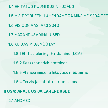
tutvuda ka juhendmaterjaliga „Ter
1.4 EHITATUD RUUMI SÜSINIKUJÄLG
maakasutust silmas pidades uusi 
1.5 MIS PROBLEEMI LAHENDAME JA MIKS ME SEDA TE
päikeseenergia käsiraamatust” (R
juhendmaterjali „Tuuleenergeetik
1.6 VISIOON AASTAKS 2040
tuvastamine“ (2022).
1.7 MAJANDUSVÕIMALUSED
VÄLJAKUTSED
1.8 KUIDAS MIDA MÕÕTA?
1.8.1 Ehitise eluringi hindamine (LCA)
Ventilatsioonist ja madalsüsi
ventileerib ruume akna avamisega.
1.8.2 Keskkonnadeklaratsioon
jaanuaris pistelise kontrolli, mill
1.8.3 Planeerimise ja liikuvuse mõõtmine
määruses
nr 8 kehtestatud COVID
[193]
1.8.4 Tervis ja ehitatud ruumi seos
II OSA: ANALÜÜS JA LAHENDUSED
2.1 ANDMED