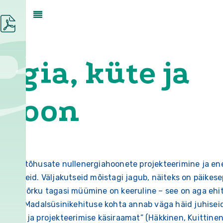
ergia, küte ja
sioon
energiatõhusate nullenergiahoonete projekteerimine ja en
juhendeid. Väljakutseid mõistagi jagub, näiteks on päikes
ergia võrku tagasi müümine on keeruline – see on aga ehi
uses. Madalsüsinikehituse kohta annab väga häid juhisei
amise ja projekteerimise käsiraamat” (Häkkinen, Kuittinen