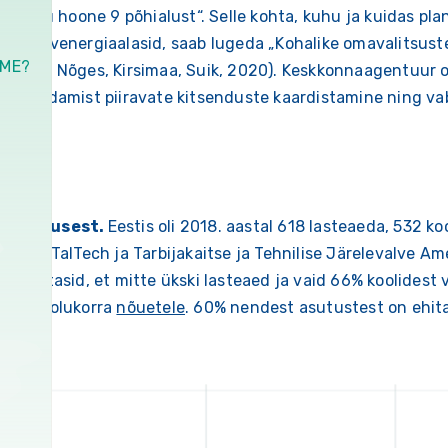
visliku hoone 9 põhialust“. Selle kohta, kuhu ja kuidas pl
taastuvenergiaalasid, saab lugeda „Kohalike omavalitsuste
EME?
ehema, Nõges, Kirsimaa, Suik, 2020). Keskkonnaagentuur
a arendamist piiravate kitsenduste kaardistamine ning v
nikehitusest.
Eestis oli 2018. aastal 618 lasteaeda, 532 k
[192] TalTech ja Tarbijakaitse ja Tehnilise Järelevalve Am
es tuvastasid, et mitte ükski lasteaed ja vaid 66% koolidest
-19 eriolukorra
nõuetele
. 60% nendest asutustest on ehita