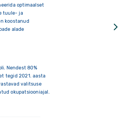
aneerida optimaalset
 tuule- ja
 on koostanud
abade alade
ooli. Nendest 80%
et tegid 2021. aasta
 vastavad valitsuse
tud okupatsiooniajal.