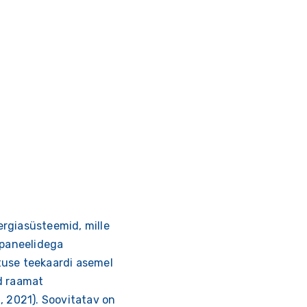
ergiasüsteemid, mille
epaneelidega
tuse teekaardi asemel
d raamat
, 2021). Soovitatav on