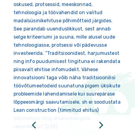
oskused, protsessid, meeskonnad,
tehnoloogia ja töövahendid on valitud
madalsüsinikehituse põhimõtteid järgides.
See parandab uuenduslikkust, sest annab
selge kriteeriumi ja suuna, mille alusel uude
tehnoloogiasse, protsessi või pädevusse
investeerida. “Traditsioonidest, harjumustest
ning info puudumisest tingituna ei rakendata
piisavalt ehitise infomudelit. Vähese
innovatsiooni taga võib näha traditsioonilisi
töövõtumeetodeid suunatuna pigem üksikute
probleemide lahendamisele kui suurepärase
lõppeesmärgi saavutamisele, sh ei soodustata
Lean construction (timmitud ehitus)
põhimõtete ning alliansshangete
rakendamist.”[228]