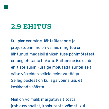
2.9 EHITUS
Kui planeerimine, lähteülesanne ja
projekteerimine on valmis ning töö on
lähtunud madalsüsinikehituse põhimõtetest,
on aeg ehitama hakata. Ehitamine ise saab
ehitiste süsinikujälge mõjutada suhteliselt
vähe võrreldes sellele eelneva tööga.
Sellegipoolest on küllaga võimalusi, et
keskkonda säästa.
Meil on võimalik märgatavalt tõsta
(rahvusvahelist) konkurentsivõimet, kui